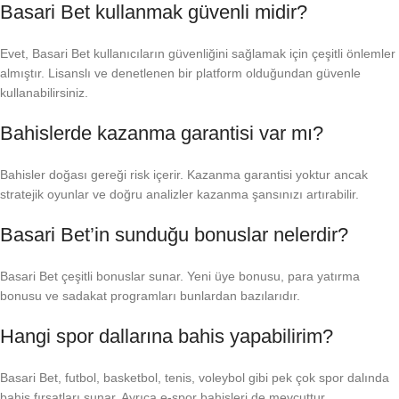
Basari Bet kullanmak güvenli midir?
Evet, Basari Bet kullanıcıların güvenliğini sağlamak için çeşitli önlemler
almıştır. Lisanslı ve denetlenen bir platform olduğundan güvenle
kullanabilirsiniz.
Bahislerde kazanma garantisi var mı?
Bahisler doğası gereği risk içerir. Kazanma garantisi yoktur ancak
stratejik oyunlar ve doğru analizler kazanma şansınızı artırabilir.
Basari Bet’in sunduğu bonuslar nelerdir?
Basari Bet çeşitli bonuslar sunar. Yeni üye bonusu, para yatırma
bonusu ve sadakat programları bunlardan bazılarıdır.
Hangi spor dallarına bahis yapabilirim?
Basari Bet, futbol, basketbol, tenis, voleybol gibi pek çok spor dalında
bahis fırsatları sunar. Ayrıca e-spor bahisleri de mevcuttur.