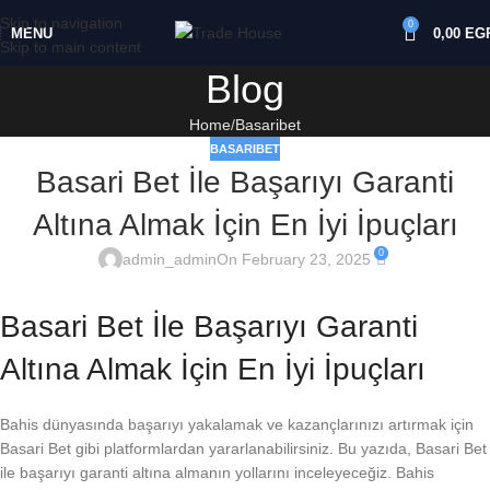
Skip to navigation
0
MENU
0,00
EG
Skip to main content
Blog
Home
Basaribet
BASARIBET
Basari Bet İle Başarıyı Garanti
Altına Almak İçin En İyi İpuçları
0
admin_admin
On February 23, 2025
Basari Bet İle Başarıyı Garanti
Altına Almak İçin En İyi İpuçları
Bahis dünyasında başarıyı yakalamak ve kazançlarınızı artırmak için
Basari Bet gibi platformlardan yararlanabilirsiniz. Bu yazıda, Basari Bet
ile başarıyı garanti altına almanın yollarını inceleyeceğiz. Bahis