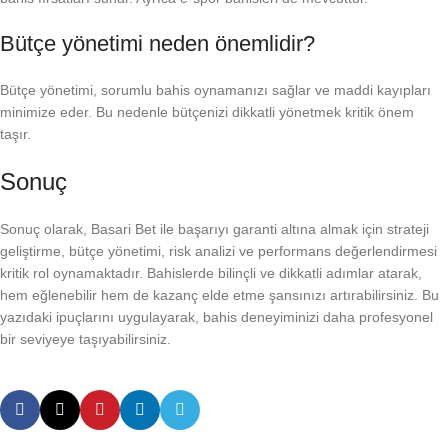
Bütçe yönetimi neden önemlidir?
Bütçe yönetimi, sorumlu bahis oynamanızı sağlar ve maddi kayıpları
minimize eder. Bu nedenle bütçenizi dikkatli yönetmek kritik önem
taşır.
Sonuç
Sonuç olarak, Basari Bet ile başarıyı garanti altına almak için strateji
geliştirme, bütçe yönetimi, risk analizi ve performans değerlendirmesi
kritik rol oynamaktadır. Bahislerde bilinçli ve dikkatli adımlar atarak,
hem eğlenebilir hem de kazanç elde etme şansınızı artırabilirsiniz. Bu
yazıdaki ipuçlarını uygulayarak, bahis deneyiminizi daha profesyonel
bir seviyeye taşıyabilirsiniz.