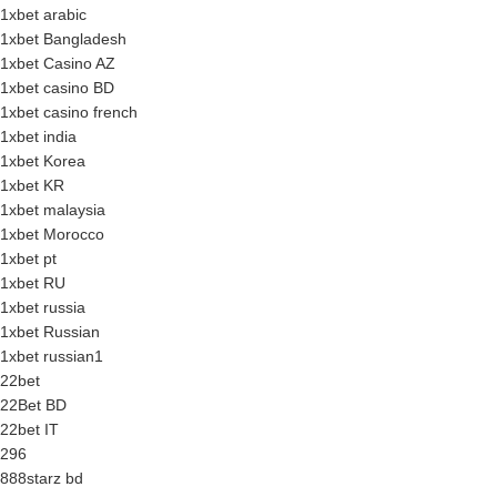
1xbet arabic
1xbet Bangladesh
1xbet Casino AZ
1xbet casino BD
1xbet casino french
1xbet india
1xbet Korea
1xbet KR
1xbet malaysia
1xbet Morocco
1xbet pt
1xbet RU
1xbet russia
1xbet Russian
1xbet russian1
22bet
22Bet BD
22bet IT
296
888starz bd