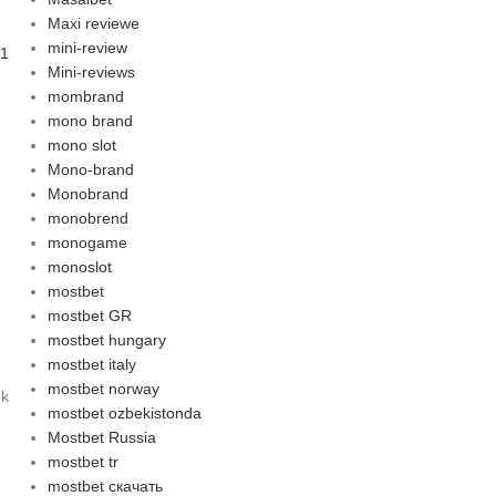
Maxi reviewe
mini-review
1
Mini-reviews
mombrand
mono brand
mono slot
Mono-brand
Monobrand
monobrend
monogame
monoslot
mostbet
mostbet GR
mostbet hungary
mostbet italy
mostbet norway
ək
mostbet ozbekistonda
Mostbet Russia
mostbet tr
mostbet скачать