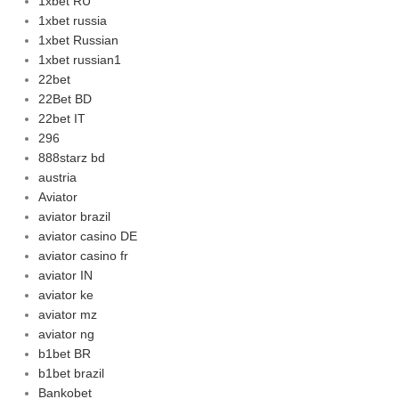
1xbet RU
1xbet russia
1xbet Russian
1xbet russian1
22bet
22Bet BD
22bet IT
296
888starz bd
austria
Aviator
aviator brazil
aviator casino DE
aviator casino fr
aviator IN
aviator ke
aviator mz
aviator ng
b1bet BR
b1bet brazil
Bankobet