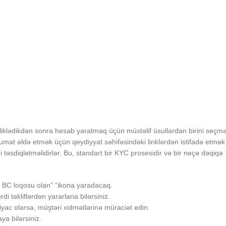
iklədikdən sonra hesab yaratmaq üçün müxtəlif üsullardan birini seçm
umat əldə etmək üçün qeydiyyat səhifəsindəki linklərdən istifadə etmək
əsdiqlətməlidirlər. Bu, standart bir KYC prosesidir və bir neçə dəqiqə
 BC loqosu olan” “ikona yaradacaq.
di təkliflərdən yararlana bilərsiniz.
iyac olarsa, müştəri xidmətlərinə müraciət edin.
a bilərsiniz.