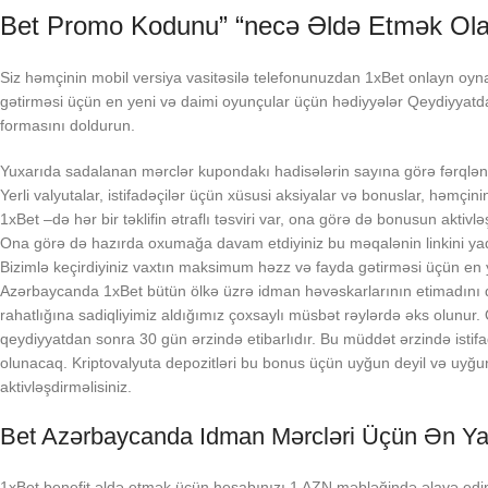
Bet Promo Kodunu” “necə Əldə Etmək Ola
Siz həmçinin mobil versiya vasitəsilə telefonunuzdan 1xBet onlayn oyna
gətirməsi üçün en yeni və daimi oyunçular üçün hədiyyələr Qeydiyyatd
formasını doldurun.
Yuxarıda sadalanan mərclər kupondakı hadisələrin sayına görə fərqləni
Yerli valyutalar, istifadəçilər üçün xüsusi aksiyalar və bonuslar, həmçi
1xBet –də hər bir təklifin ətraflı təsviri var, ona görə də bonusun aktivlə
Ona görə də hazırda oxumağa davam etdiyiniz bu məqalənin linkini y
Bizimlə keçirdiyiniz vaxtın maksimum həzz və fayda gətirməsi üçün en 
Azərbaycanda 1xBet bütün ölkə üzrə idman həvəskarlarının etimadını qaza
rahatlığına sadiqliyimiz aldığımız çoxsaylı müsbət rəylərdə əks olunur.
qeydiyyatdan sonra 30 gün ərzində etibarlıdır. Bu müddət ərzində ist
olunacaq. Kriptovalyuta depozitləri bu bonus üçün uyğun deyil və uyğu
aktivləşdirməlisiniz.
Bet Azərbaycanda Idman Mərcləri Üçün Ən Yax
1xBet benefit əldə etmək üçün hesabınızı 1 AZN məbləğində əlavə edi