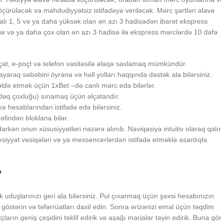
çürüləcək və məhdudiyyətsiz istifadəyə veriləcək. Mərc şərtləri əlavə
ı 1, 5 və ya daha yüksək olan ən azı 3 hadisədən ibarət ekspress
few və ya daha çox olan ən azı 3 hadisə ilə ekspress mərclərdə 10 dəfə
 çat, e-poçt və telefon vasitəsilə əlaqə saxlamaq mümkündür.
yaraq səbəbini öyrənə və həll yolları haqqında dəstək ala bilərsiniz.
ldə etmək üçün 1xBet –də canlı mərc edə bilərlər.
ütləq çoxluğu) sınamaq üçün əlçatandır.
ə hesablarından istifadə edə bilərsiniz.
əfindən bloklana bilər.
rkən onun xüsusiyyətləri nəzərə alınıb. Naviqasiya intuitiv olaraq qalır
xsiyyət vəsiqələri və ya messencerlərdən istifadə etməklə asanlıqla
y
 uduşlarınızı geri ala bilərsiniz. Pul çıxarmaq üçün şəxsi hesabınızın
stərin və təfərrüatları daxil edin. Sonra ərizənizi emal üçün təqdim
arın geniş çeşidini təklif edirik və aşağı marjalar təyin edirik. Buna gö