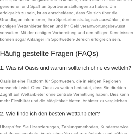
generieren und Spaß an Sportveranstaltungen zu haben. Um
erfolgreich zu sein, ist es entscheidend, dass Sie sich über die
Grundlagen informieren, Ihre Sportarten strategisch auswählen, den
richtigen Wettanbieter finden und Ihr Geld verantwortungsbewusst
verwalten. Mit der richtigen Vorbereitung und den nötigen Kenntnissen
können sogar Anfänger im Sportwetten-Bereich erfolgreich sein.
Häufig gestellte Fragen (FAQs)
1. Was ist Oasis und warum sollte ich ohne es wetteln?
Oasis ist eine Plattform für Sportwetten, die in einigen Regionen
verwendet wird. Ohne Oasis zu wetten bedeutet, dass Sie direkten
Zugriff auf Wettanbieter ohne zentrale Vermittlung haben. Dies kann
mehr Flexibilität und die Möglichkeit bieten, Anbieter zu vergleichen.
2. Wie finde ich den besten Wettanbieter?
Überprüfen Sie Lizenzierungen, Zahlungsmethoden, Kundenservice
und Bonusangebote. Vergleichen Sie mehrere Anbieter und wählen