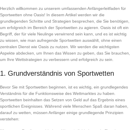
Herzlich willkommen zu unserem umfassenden Anfängerleitfaden für
Sportwetten ohne Oasis! In diesem Artikel werden wir die
grundlegenden Schritte und Strategien besprechen, die Sie benötigen,
um erfolgreich im Bereich der Sportwetten zu agieren. Oasis ist oft ein
Begriff, der für viele Neulinge verwirrend sein kann, und es ist wichtig
zu wissen, wie man aufregende Sportwetten auswählt, ohne einen
zentralen Dienst wie Oasis zu nutzen. Wir werden die wichtigsten
Aspekte abdecken, um Ihnen das Wissen zu geben, das Sie brauchen,
um Ihre Wettstrategien zu verbessern und erfolgreich zu sein.
1. Grundverständnis von Sportwetten
Bevor Sie mit Sportwetten beginnen, ist es wichtig, ein grundlegendes
Verständnis für die Funktionsweise des Wettmarktes zu haben.
Sportwetten beinhalten das Setzen von Geld auf das Ergebnis eines
sportlichen Ereignisses. Während viele Menschen Spaß daran haben,
darauf zu wetten, müssen Anfänger einige grundlegende Prinzipien
verstehen: