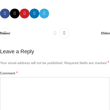
Newer
Older
Leave a Reply
*
Your email address will not be published.
Required fields are marked
*
Comment