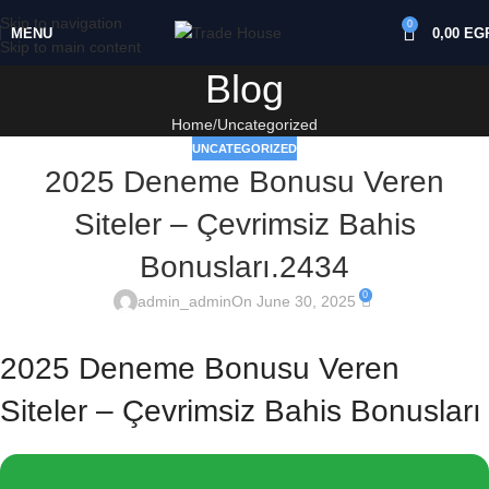
Skip to navigation
0
MENU
0,00
EG
Skip to main content
Blog
Home
Uncategorized
UNCATEGORIZED
2025 Deneme Bonusu Veren
Siteler – Çevrimsiz Bahis
Bonusları.2434
0
admin_admin
On June 30, 2025
2025 Deneme Bonusu Veren
Siteler – Çevrimsiz Bahis Bonusları