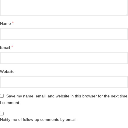
*
Name
*
Email
Website
Save my name, email, and website in this browser for the next time
I comment.
Notify me of follow-up comments by email.