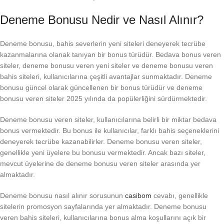
Deneme Bonusu Nedir ve Nasıl Alınır?
Deneme bonusu, bahis severlerin yeni siteleri deneyerek tecrübe
kazanmalarına olanak tanıyan bir bonus türüdür. Bedava bonus veren
siteler, deneme bonusu veren yeni siteler ve deneme bonusu veren
bahis siteleri, kullanıcılarına çeşitli avantajlar sunmaktadır. Deneme
bonusu güncel olarak güncellenen bir bonus türüdür ve deneme
bonusu veren siteler 2025 yılında da popülerliğini sürdürmektedir.
Deneme bonusu veren siteler, kullanıcılarına belirli bir miktar bedava
bonus vermektedir. Bu bonus ile kullanıcılar, farklı bahis seçeneklerini
deneyerek tecrübe kazanabilirler. Deneme bonusu veren siteler,
genellikle yeni üyelere bu bonusu vermektedir. Ancak bazı siteler,
mevcut üyelerine de deneme bonusu veren siteler arasında yer
almaktadır.
Deneme bonusu nasıl alınır sorusunun
casibom
cevabı, genellikle
sitelerin promosyon sayfalarında yer almaktadır. Deneme bonusu
veren bahis siteleri, kullanıcılarına bonus alma koşullarını açık bir