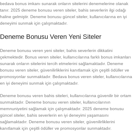
bedava bonus imkanı sunarak onların sitelerini denemelerine olanak
tanır. 2025 deneme bonusu veren siteler, bahis severlerin ilgi odağı
haline gelmiştir. Deneme bonusu güncel siteler, kullanıcılarına en iyi
deneyimi sunmak için çalışmaktadır.
Deneme Bonusu Veren Yeni Siteler
Deneme bonusu veren yeni siteler, bahis severlerin dikkatini
çekmektedir. Bonus veren siteler, kullanıcılarına farklı bonus imkanları
sunarak onların sitelerini tercih etmelerini sağlamaktadır. Deneme
bonusu veren siteler, güvenilirliklerini kanıtlamak için çeşitli ödüller ve
promosyonlar sunmaktadır. Bedava bonus veren siteler, kullanıcılarına
en iyi deneyimi sunmak için çalışmaktadır.
Deneme bonusu veren bahis siteleri, kullanıcılarına güvenilir bir ortam
sunmaktadır. Deneme bonusu veren siteler, kullanıcılarının
memnuniyetini sağlamak için çalışmaktadır. 2025 deneme bonusu
güncel siteler, bahis severlerin en iyi deneyimi yaşamasını
sağlamaktadır. Deneme bonusu veren siteler, güvenilirliklerini
kanıtlamak için çeşitli ödüller ve promosyonlar sunmaktadır.