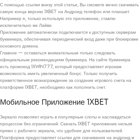
С помощью ссылки внизу этой статьи, Вы сможете вечно скачивать
самую конца версию 1xBet на Андроид телефон или планшет.
Например я, только использую это приложение, ставлю
исключительно же Лайве.
Приложение автоматически подключается к доступным серверам
букмекера, обеспечивая периодический вход даже при блокировке
основного домена.
Главное — оставаться внимательным только следовать
официальным рекомендациям букмекера. На сайте букмекера
есть промокод 1XWIN777, который предоставляет игрокам
возможность иметь увеличенный бонус. Только получить
приветственное вознаграждение за создание игрового счета на
платформе 1xBet, необходимо как пополнить счет.
Мобильное Приложение 1xbet
Зеркало позволяет играть в популярные слоты и наслаждаться
процессом без ограничений. Скачать 1xbet приложение нельзя
прямо с рабочего зеркала, что удобнее для пользователей.
Платформа предоставляет ссылки для скачивания на андроид и