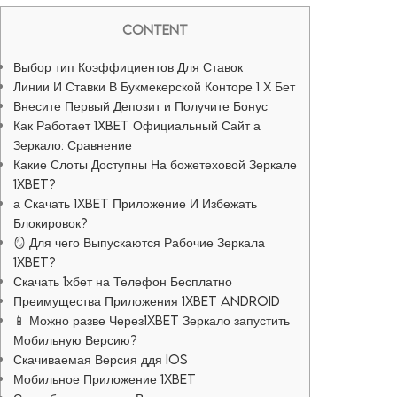
Content
Выбор тип Коэффициентов Для Ставок
Линии И Ставки В Букмекерской Конторе 1 Х Бет
Внесите Первый Депозит и Получите Бонус
Как Работает 1xbet Официальный Сайт а
Зеркало: Сравнение
Какие Слоты Доступны На божетеховой Зеркале
1xbet?
а Скачать 1xbet Приложение И Избежать
Блокировок?
🪞 Для чего Выпускаются Рабочие Зеркала
1xbet?
Скачать 1хбет на Телефон Бесплатно
Преимущества Приложения 1xbet Android
📱 Можно разве Через1xbet Зеркало запустить
Мобильную Версию?
Скачиваемая Версия ддя Ios
Мобильное Приложение 1xbet