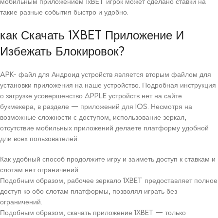
мобильным приложением 1хBet игрок может сделано ставки на
такие разные события быстро и удобно.
как Скачать 1xbet Приложение И
Избежать Блокировок?
APK- файл для Андроид устройств является вторым файлом для
установки приложения на наше устройство. Подробная инструкция
о загрузке усовершенство Apple устройств нет на сайте
букмекера, в разделе — приложений для iOS. Несмотря на
возможные сложности с доступом, использование зеркал,
отсутствие мобильных приложений делаете платформу удобной
дли всех пользователей.
Как удобный способ продолжите игру и заиметь доступ к ставкам и
слотам нет ограничений.
Подобным образом, рабочее зеркало 1xbet предоставляет полное
доступ ко обо слотам платформы, позволял играть без
ограничений.
Подобным образом, скачать приложение 1xbet — только