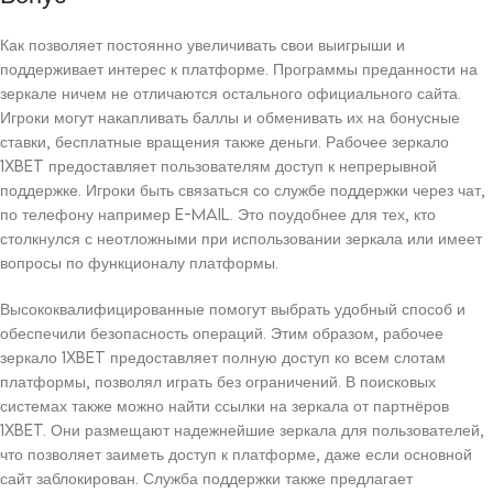
Как позволяет постоянно увеличивать свои выигрыши и
поддерживает интерес к платформе. Программы преданности на
зеркале ничем не отличаются остального официального сайта.
Игроки могут накапливать баллы и обменивать их на бонусные
ставки, бесплатные вращения также деньги. Рабочее зеркало
1xbet предоставляет пользователям доступ к непрерывной
поддержке. Игроки быть связаться со службе поддержки через чат,
по телефону например e-mail. Это поудобнее для тех, кто
столкнулся с неотложными при использовании зеркала или имеет
вопросы по функционалу платформы.
Высококвалифицированные помогут выбрать удобный способ и
обеспечили безопасность операций. Этим образом, рабочее
зеркало 1xbet предоставляет полную доступ ко всем слотам
платформы, позволял играть без ограничений. В поисковых
системах также можно найти ссылки на зеркала от партнёров
1xbet. Они размещают надежнейшие зеркала для пользователей,
что позволяет заиметь доступ к платформе, даже если основной
сайт заблокирован. Служба поддержки также предлагает