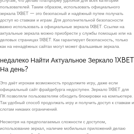
услугам, что делаю платформу удобной для всех категорий
пользователей. Таким образом, использовать официального
зеркала 1xbet — это безопасный и надёжный путем получать
доступ ко ставкам и играм. Для дополнительной безопасности
важно использовать а официальные зеркала 1xbet. Ссылки на
актуальные зеркала можно приобрести у службы помощью или на
деловых страницах 1xbet. Как гарантирует безопасность, только
как на ненадёжных сайтах могут может фальшивые зеркала.
недалеко Найти Актуальное Зеркало 1xbet
На день?
Это даёт игрокам возможность продолжите игру, даже если
официальный сайт фрайдебурга недоступен. Зеркало 1xbet для
ПК позволяли пользователям обходить блокировки на компьютере.
Так удобный способ продолжать игру и получить доступ к ставкам и
слотам никаких ограничений.
Несмотря на предполагаемых сложности с доступом,
использование зеркал, наличие мобильных приложений делаю