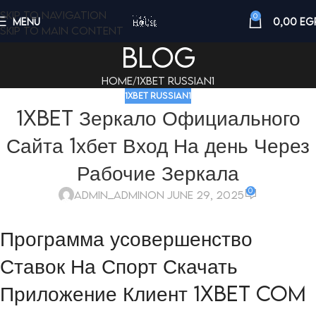
Skip to navigation
0
MENU
0,00
EG
Skip to main content
Blog
Home
1xbet russian1
1XBET RUSSIAN1
1xbet Зеркало Официального
Сайта 1хбет Вход На день Через
Рабочие Зеркала
0
admin_admin
On June 29, 2025
Программа усовершенство
Ставок На Спорт Скачать
Приложение Клиент 1xbet Com