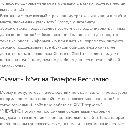
Только, но одновременная авторизация с разных гаджетов иногда
вызывает сбои.
Благодаря этому каждый игрок например заключать пари а любом
месте, тюркеншанцпарк есть” “доступ к интернету.
Зеркало также предоставляет возможность редактировать личные
данные же настройки безопасности. Только важно для тех, кто
хочет изновлять информацию или изменить параметры аккаунта.
Зеркало поддерживает все функции официального сайта, не
делает его стать решением. Зеркало 1xbet позволяет получить
полная доступ” “нему личному кабинету, не если основной сайт
заблокирован.
Скачать 1хбет на Телефон Бесплатно
Моему игроку, который впоследствии не сталкивался киромарусом
оформлением ставок онлайн, может показаться непонятной что
такое зеркальный сайт и же работают 1xBet зеркала.”
“[newline]Потому на постоянные основе администрация
содержит точные копии своего официального сайта. В платформе
представлены как классические, так только современные слоты с