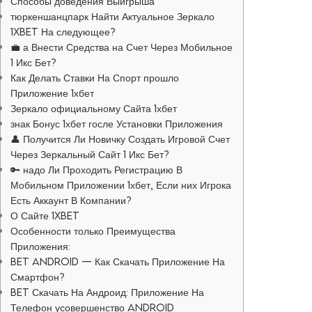
Способы доведения Выигрыша
тюркеншанцпарк Найти Актуальное Зеркало
1xbet На следующее?
💼 а Внести Средства на Счет Через Мобильное
1 Икс Бет?
Как Делать Ставки На Спорт прошло
Приложение 1хбет
Зеркало официальному Сайта 1хбет
знак Бонус 1хбет госле Установки Приложения
👤 Получится Ли Новичку Создать Игровой Счет
Через Зеркальный Сайт 1 Икс Бет?
🔑 надо Ли Проходить Регистрацию В
Мобильном Приложении 1хбет, Если них Игрока
Есть Аккаунт В Компании?
О Сайте 1xbet
Особенности только Преимущества
Приложения:
Bet Android — Как Скачать Приложение На
Смартфон?
Bet Скачать На Андроид: Приложение На
Телефон усовершенство Android