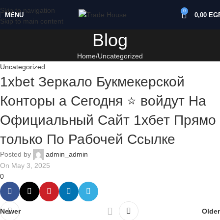
Skip to navigation
0
MENU
0,00
EG
Skip to main content
Blog
Home
Uncategorized
Uncategorized
1xbet Зеркало Букмекерской
Конторы а Сегодня ⭐️ войдут На
Официальный Сайт 1хбет Прямо
только По Рабочей Ссылке
Posted by
admin_admin
On May 3, 2025
0
Newer
Older