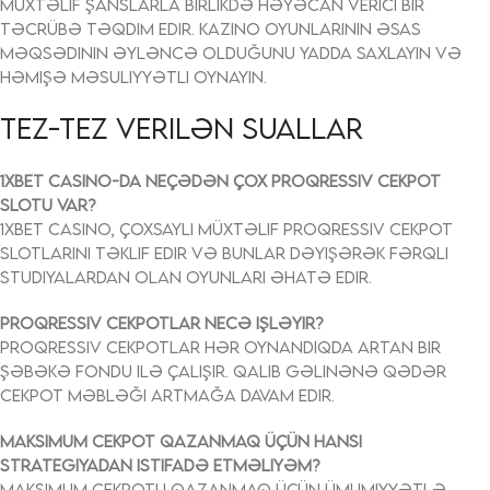
müxtəlif şanslarla birlikdə həyəcan verici bir
təcrübə təqdim edir. Kazino oyunlarının əsas
məqsədinin əyləncə olduğunu yadda saxlayın və
həmişə məsuliyyətli oynayın.
Tez-tez Verilən Suallar
1xBet Casino-da neçədən çox proqressiv cekpot
slotu var?
1xBet Casino, çoxsaylı müxtəlif proqressiv cekpot
slotlarını təklif edir və bunlar dəyişərək fərqli
studiyalardan olan oyunları əhatə edir.
Proqressiv cekpotlar necə işləyir?
Proqressiv cekpotlar hər oynandıqda artan bir
şəbəkə fondu ilə çalışır. Qalib gəlinənə qədər
cekpot məbləği artmağa davam edir.
Maksimum cekpot qazanmaq üçün hansı
strategiyadan istifadə etməliyəm?
Maksimum cekpotu qazanmaq üçün ümumiyyətlə