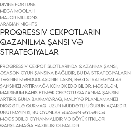
Divine Fortune
Mega Moolah
Major Millions
Arabian Nights
Proqressiv Cekpotların
Qazanılma Şansı və
Strategiyalar
Proqressiv cekpot slotlarında qazanma şansı,
əsasən oyun şansına bağlıdır, bu da strategiyaların
təsirini məhdudlaşdırır. Lakin, bəzi strategiyalar
şansınızı artırmağa kömək edə bilər. Məsələn,
maksimum bahis etmək cekpotu qazanma şansını
artırır. Buna baxmayaraq, maliyyə planlamanızı
diqqətlə qurmaq, uzun müddətli uğurun açarıdır.
Unutmayın ki, bu oyunlar əsasən əyləncə
məqsədilə oynanmalıdır və böyük itkiləri
qarşılamağa hazırlıq olmalıdır.